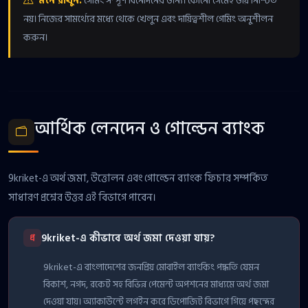
মনে রাখুন:
গেমিং সম্পূর্ণ বিনোদনের জন্য। কোনো গেমেই জয় নিশ্চিত
নয়। নিজের সামর্থ্যের মধ্যে থেকে খেলুন এবং দায়িত্বশীল গেমিং অনুশীলন
করুন।
আর্থিক লেনদেন ও গোল্ডেন ব্যাংক
9kriket-এ অর্থ জমা, উত্তোলন এবং গোল্ডেন ব্যাংক ফিচার সম্পর্কিত
সাধারণ প্রশ্নের উত্তর এই বিভাগে পাবেন।
9kriket-এ কীভাবে অর্থ জমা দেওয়া যায়?
প্র
9kriket-এ বাংলাদেশের জনপ্রিয় মোবাইল ব্যাংকিং পদ্ধতি যেমন
বিকাশ, নগদ, রকেট সহ বিভিন্ন পেমেন্ট অপশনের মাধ্যমে অর্থ জমা
দেওয়া যায়। অ্যাকাউন্টে লগইন করে ডিপোজিট বিভাগে গিয়ে পছন্দের