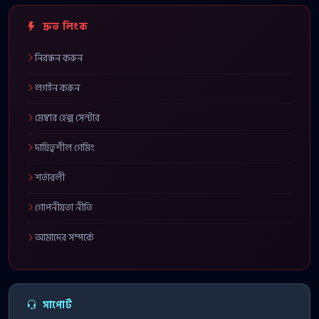
দ্রুত লিংক
নিবন্ধন করুন
লগইন করুন
মেম্বার হেল্প সেন্টার
দায়িত্বশীল গেমিং
শর্তাবলী
গোপনীয়তা নীতি
আমাদের সম্পর্কে
সাপোর্ট