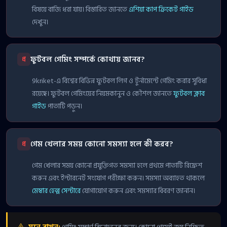
বিষয়ে বাজি ধরা যায়। বিস্তারিত জানতে
এশিয়া কাপ ক্রিকেট গাইড
দেখুন।
ফুটবল গেমিং সম্পর্কে কোথায় জানব?
প্র
9kriket-এ বিশ্বের বিভিন্ন ফুটবল লিগ ও টুর্নামেন্টে গেমিং করার সুবিধা
রয়েছে। ফুটবল গেমিংয়ের নিয়মকানুন ও কৌশল জানতে
ফুটবল ক্লাব
গাইড
পাতাটি পড়ুন।
গেম খেলার সময় কোনো সমস্যা হলে কী করব?
প্র
গেম খেলার সময় কোনো প্রযুক্তিগত সমস্যা হলে প্রথমে পাতাটি রিফ্রেশ
করুন এবং ইন্টারনেট সংযোগ পরীক্ষা করুন। সমস্যা অব্যাহত থাকলে
মেম্বার হেল্প সেন্টারে
যোগাযোগ করুন এবং সমস্যার বিবরণ জানান।