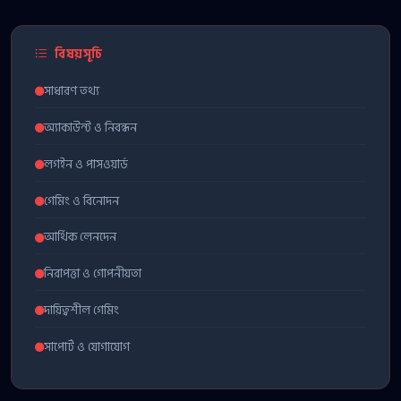
বিষয়সূচি
সাধারণ তথ্য
অ্যাকাউন্ট ও নিবন্ধন
লগইন ও পাসওয়ার্ড
গেমিং ও বিনোদন
আর্থিক লেনদেন
নিরাপত্তা ও গোপনীয়তা
দায়িত্বশীল গেমিং
সাপোর্ট ও যোগাযোগ