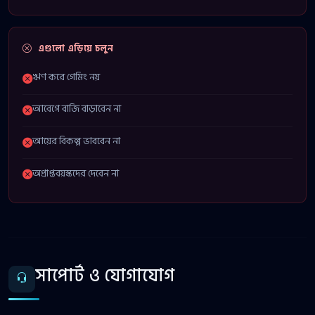
এগুলো এড়িয়ে চলুন
ঋণ করে গেমিং নয়
আবেগে বাজি বাড়াবেন না
আয়ের বিকল্প ভাববেন না
অপ্রাপ্তবয়স্কদের দেবেন না
সাপোর্ট ও যোগাযোগ