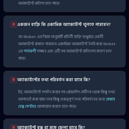
অ্যাকাউন্ট বাতিল হতে পারে।
একজন ব্যক্তি কি একাধিক অ্যাকাউন্ট খুলতে পারবেন?
প্র
না। 9kriket-এর নিয়ম অনুযায়ী প্রতিটি ব্যক্তি শুধুমাত্র একটি
অ্যাকাউন্ট রাখতে পারবেন। একাধিক অ্যাকাউন্ট তৈরি করা 9kriket-
এর
শর্তাবলী
লঙ্ঘন এবং এটি সব অ্যাকাউন্ট বাতিলের কারণ হতে
পারে।
অ্যাকাউন্টের তথ্য পরিবর্তন করা যাবে কি?
প্র
হ্যাঁ, অ্যাকাউন্টে লগইন করার পর প্রোফাইল সেটিংস থেকে কিছু তথ্য
আপডেট করা যায়। তবে কিছু গুরুত্বপূর্ণ তথ্য পরিবর্তনের জন্য
মেম্বার
হেল্প সেন্টারে
যোগাযোগ করতে হতে পারে।
অ্যাকাউন্ট বন্ধ বা মুছে ফেলা যাবে কি?
প্র