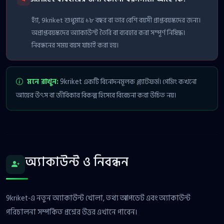
হ্যাঁ, 9kriket শুধুমাত্র ১৮ বছর বা তার বেশি বয়সী প্রাপ্তবয়স্কদের জন্য।
অপ্রাপ্তবয়স্কদের অ্যাকাউন্ট তৈরি বা ব্যবহার করা সম্পূর্ণ নিষিদ্ধ।
নিবন্ধনের সময় বয়স যাচাই করা হয়।
মনে রাখুন:
9kriket একটি বিনোদনমূলক প্ল্যাটফর্ম। গেমিং কখনো
আয়ের উৎস বা জীবিকার বিকল্প হিসেবে বিবেচনা করা উচিত নয়।
অ্যাকাউন্ট ও নিবন্ধন
9kriket-এ নতুন অ্যাকাউন্ট খোলা, তথ্য আপডেট এবং অ্যাকাউন্ট
পরিচালনা সম্পর্কিত প্রশ্নের উত্তর এখানে পাবেন।