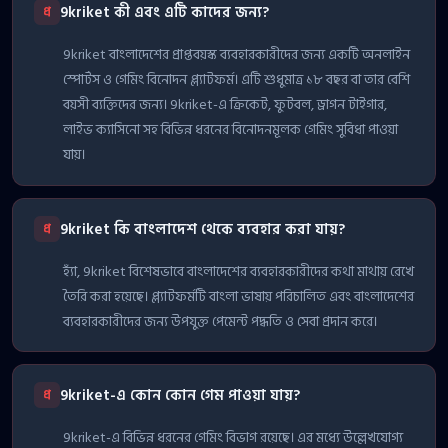
9kriket কী এবং এটি কাদের জন্য?
প্র
9kriket বাংলাদেশের প্রাপ্তবয়স্ক ব্যবহারকারীদের জন্য একটি অনলাইন
স্পোর্টস ও গেমিং বিনোদন প্ল্যাটফর্ম। এটি শুধুমাত্র ১৮ বছর বা তার বেশি
বয়সী ব্যক্তিদের জন্য। 9kriket-এ ক্রিকেট, ফুটবল, ড্রাগন টাইগার,
লাইভ ক্যাসিনো সহ বিভিন্ন ধরনের বিনোদনমূলক গেমিং সুবিধা পাওয়া
যায়।
9kriket কি বাংলাদেশ থেকে ব্যবহার করা যায়?
প্র
হ্যাঁ, 9kriket বিশেষভাবে বাংলাদেশের ব্যবহারকারীদের কথা মাথায় রেখে
তৈরি করা হয়েছে। প্ল্যাটফর্মটি বাংলা ভাষায় পরিচালিত এবং বাংলাদেশের
ব্যবহারকারীদের জন্য উপযুক্ত পেমেন্ট পদ্ধতি ও সেবা প্রদান করে।
9kriket-এ কোন কোন গেম পাওয়া যায়?
প্র
9kriket-এ বিভিন্ন ধরনের গেমিং বিভাগ রয়েছে। এর মধ্যে উল্লেখযোগ্য