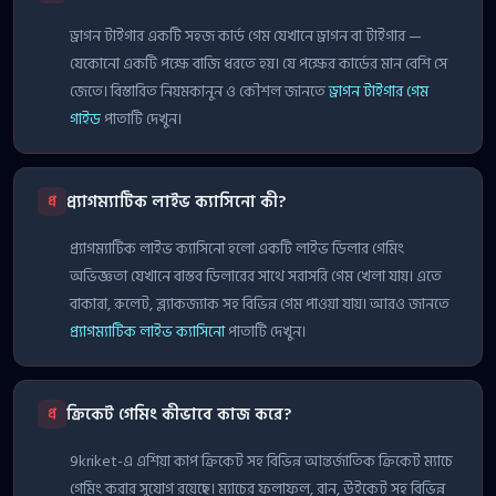
ড্রাগন টাইগার একটি সহজ কার্ড গেম যেখানে ড্রাগন বা টাইগার —
যেকোনো একটি পক্ষে বাজি ধরতে হয়। যে পক্ষের কার্ডের মান বেশি সে
জেতে। বিস্তারিত নিয়মকানুন ও কৌশল জানতে
ড্রাগন টাইগার গেম
গাইড
পাতাটি দেখুন।
প্র্যাগম্যাটিক লাইভ ক্যাসিনো কী?
প্র
প্র্যাগম্যাটিক লাইভ ক্যাসিনো হলো একটি লাইভ ডিলার গেমিং
অভিজ্ঞতা যেখানে বাস্তব ডিলারের সাথে সরাসরি গেম খেলা যায়। এতে
বাকারা, রুলেট, ব্ল্যাকজ্যাক সহ বিভিন্ন গেম পাওয়া যায়। আরও জানতে
প্র্যাগম্যাটিক লাইভ ক্যাসিনো
পাতাটি দেখুন।
ক্রিকেট গেমিং কীভাবে কাজ করে?
প্র
9kriket-এ এশিয়া কাপ ক্রিকেট সহ বিভিন্ন আন্তর্জাতিক ক্রিকেট ম্যাচে
গেমিং করার সুযোগ রয়েছে। ম্যাচের ফলাফল, রান, উইকেট সহ বিভিন্ন